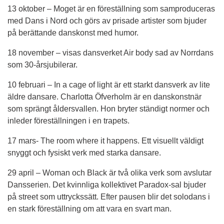
13 oktober – Moget är en föreställning som samproduceras 
med Dans i Nord och görs av prisade artister som bjuder 
på berättande danskonst med humor.
18 november – visas dansverket Air body sad av Norrdans 
som 30-årsjubilerar.
10 februari – In a cage of light är ett starkt dansverk av lite 
äldre dansare. Charlotta Öfverholm är en danskonstnär 
som sprängt åldersvallen. Hon bryter ständigt normer och 
inleder föreställningen i en trapets.
17 mars- The room where it happens. Ett visuellt väldigt 
snyggt och fysiskt verk med starka dansare.
29 april – Woman och Black är två olika verk som avslutar 
Dansserien. Det kvinnliga kollektivet Paradox-sal bjuder 
på street som uttryckssätt. Efter pausen blir det solodans i 
en stark föreställning om att vara en svart man.