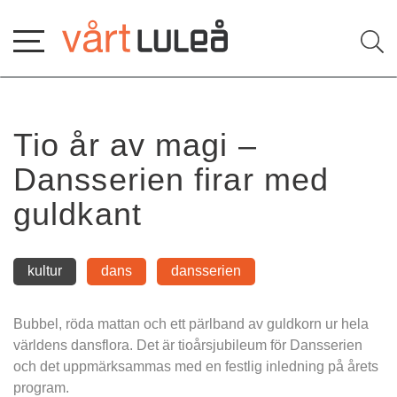
Hoppa
till
innehåll
Tio år av magi – 
Dansserien firar med 
guldkant
kultur
dans
dansserien
Bubbel, röda mattan och ett pärlband av guldkorn ur hela 
världens dansflora. Det är tioårsjubileum för Dansserien 
och det uppmärksammas med en festlig inledning på årets 
program.