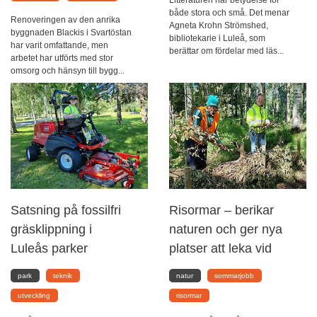
både stora och små. Det menar
Renoveringen av den anrika
Agneta Krohn Strömshed,
byggnaden Blackis i Svartöstan
bibliotekarie i Luleå, som
har varit omfattande, men
berättar om fördelar med läs...
arbetet har utförts med stor
omsorg och hänsyn till bygg...
Satsning på fossilfri
Risormar – berikar
gräsklippning i
naturen och ger nya
Luleås parker
platser att leka vid
park
teknik
natur
sommarjobb
utveckling
risormar