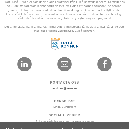
Vårt Luleå – Nyheter, fördjupning och berättelser från Luleå kommunkoncern. Kommunens 
ca 7 000 medarbetare jobbar dagligen med att bygga ett hållbart samhälle, ge service 
genom hela livet och skapa attraktion för att medborgare, besökare och inflyttare ska 
trivas. Vårt Luleå redovisar vad som händer i kommunen, våra verksamheter och bolag. 
Vårt Luleå finns både som tidning, taltidning, nyhetssajt och playkanal.
Det är fritt att länka till artiklar och filmer. Andra massmedia får kopiera artiklar så länge som 
man anger källan vartlulea.se, Luleå kommun.
KONTAKTA OSS
vartlulea@lulea.se
REDAKTÖR
Linda Sundström
SOCIALA MEDIER
Du hittar vårtlulea.se även på sociala medier.