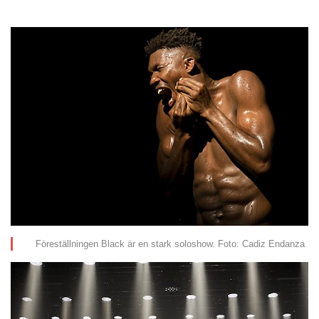
Föreställningen Black är en stark soloshow. Foto: Cadiz Endanza