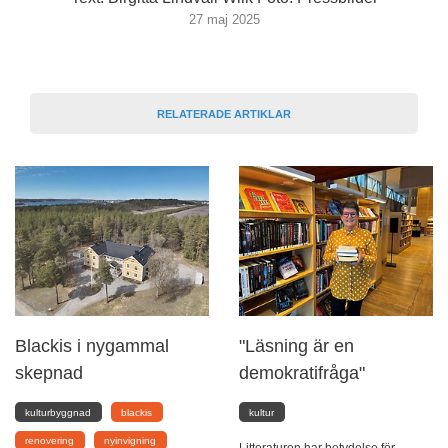
27 maj 2025
RELATERADE ARTIKLAR
Blackis i nygammal
"Läsning är en
skepnad
demokratifråga"
kulturbyggnad
blackis
kultur
renovering
nyinvigning
Litteraturen har betydelse för