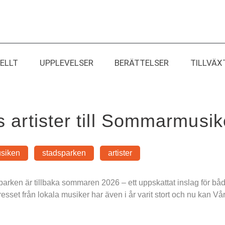
ELLT
UPPLEVELSER
BERÄTTELSER
TILLVÄX
ts artister till Sommarmusi
siken
stadsparken
artister
ken är tillbaka sommaren 2026 – ett uppskattat inslag för både
esset från lokala musiker har även i år varit stort och nu kan Vår