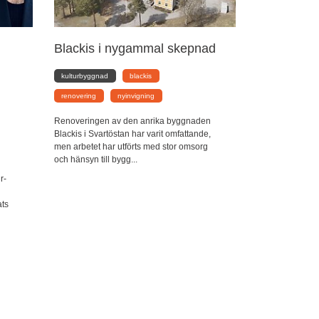
Blackis i nygammal skepnad
kulturbyggnad
blackis
renovering
nyinvigning
Renoveringen av den anrika byggnaden
Blackis i Svartöstan har varit omfattande,
men arbetet har utförts med stor omsorg
och hänsyn till bygg...
r-
ats