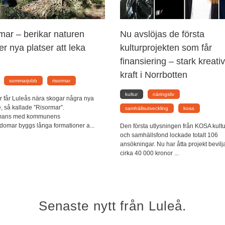
mar – berikar naturen
Nu avslöjas de första
er nya platser att leka
kulturprojekten som får
finansiering – stark kreativ
kraft i Norrbotten
sommarjobb
risormar
kultur
näringsliv
 får Luleås nära skogar några nya
, så kallade ”Risormar”.
samhällsutveckling
kosa
mmans med kommunens
domar byggs långa formationer a...
Den första utlysningen från KOSA kultu
och samhällsfond lockade totalt 106
ansökningar. Nu har åtta projekt bevilj
cirka 40 000 kronor ...
Senaste nytt från Luleå.