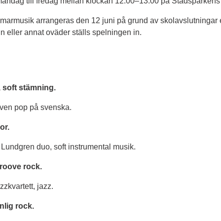
åndag till fredag mellan klockan 12.00–13.00 på Stadsparkens
armusik arrangeras den 12 juni på grund av skolavslutningar el
 eller annat oväder ställs spelningen in.
, soft stämning.
iven pop på svenska.
or.
 Lundgren duo, soft instrumental musik.
roove rock.
zkvartett, jazz.
nlig rock.