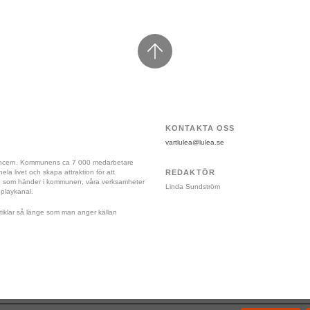
KONTAKTA OSS
vartlulea@lulea.se
koncern. Kommunens ca 7 000 medarbetare 
a livet och skapa attraktion för att 
REDAKTÖR
vad som händer i kommunen, våra verksamheter 
Linda Sundström
 playkanal.
 artiklar så länge som man anger källan 