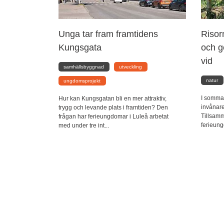
Unga tar fram framtidens
Risor
Kungsgata
och g
vid
samhällsbyggnad
utveckling
natur
ungdomsprojekt
I sommar
Hur kan Kungsgatan bli en mer attraktiv,
invånare
trygg och levande plats i framtiden? Den
Tillsa
frågan har ferieungdomar i Luleå arbetat
ferieung
med under tre int...