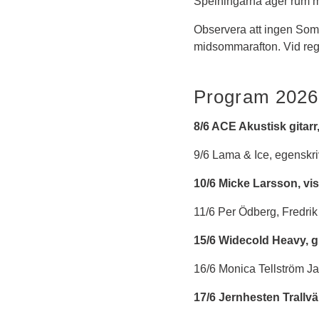
Spelningarna äger rum m
Observera att ingen Somm
midsommarafton. Vid regn
Program 2026
8/6 ACE Akustisk gitarr
9/6 Lama & Ice, egenskr
10/6 Micke Larsson, vis
11/6 Per Ödberg, Fredrik
15/6 Widecold Heavy, g
16/6 Monica Tellström Jaz
17/6 Jernhesten Trallvä