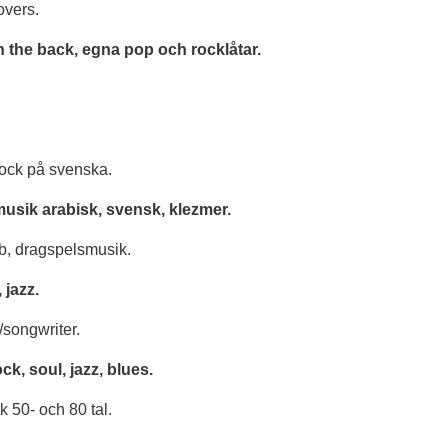
overs.
n the back, egna pop och rocklåtar.
rock på svenska.
musik arabisk, svensk, klezmer.
b, dragspelsmusik.
 jazz.
/songwriter.
ck, soul, jazz, blues.
 50- och 80 tal.