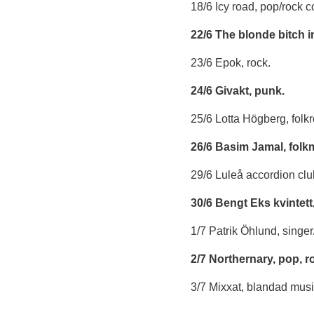
18/6 Icy road, pop/rock c
22/6 The blonde bitch i
23/6 Epok, rock.
24/6 Givakt, punk.
25/6 Lotta Högberg, folk
26/6 Basim Jamal, folk
29/6 Luleå accordion clu
30/6 Bengt Eks kvintett,
1/7 Patrik Öhlund, singer
2/7 Northernary, pop, ro
3/7 Mixxat, blandad musik