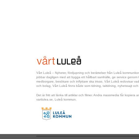
Vårt Luleå – Nyheter, fördjupning och berättelser från Luleå kommun
jobbar dagligen med att bygga ett hållbart samhälle, ge service genom hel
medborgare, besökare och inflyttare ska trivas. Vårt Luleå redovisar 
och bolag. Vårt Luleå finns både som tidning, taltidning, nyhetssajt och
Det är fritt att länka till artiklar och filmer. Andra massmedia får kopiera
vartlulea.se, Luleå kommun.