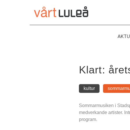
Hoppa
till
innehåll
AKTU
Klart: åre
kultur
sommarmu
Sommarmusiken i Stadspar
medverkande artister. Intr
program.