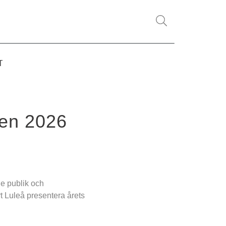
T
ken 2026
 publik och 
t Luleå presentera årets 