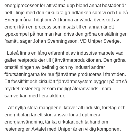
energiprocesser för att värma upp bland annat bostäder är 
helt i linje med den cirkulära grundtanken som vi och Luleå 
Energi månar högt om. Att kunna använda överskott av 
energi från en process som insats till en annan är ett 
typexempel på hur man kan driva den gröna omställningen 
framåt, säger Johan Svenningsson, VD Uniper Sverige.
I Luleå finns en lång erfarenhet av industrisamarbete vad 
gäller restprodukter till fjärrvärmeproduktionen. Den gröna 
omställningen av befintlig och ny industri ändrar 
förutsättningarna för hur fjärrvärme produceras i framtiden. 
Ett fossilfritt och cirkulärt fjärrvärmesystem bygger på att så 
mycket restenergier som möjligt återanvänds i nära 
samverkan med flera aktörer.
– Att nyttja stora mängder el kräver att industri, företag och 
energibolag tar ett stort ansvar för att optimera 
energianvändning, tänka cirkulärt och ta hand om 
restenergier. Avtalet med Uniper är en viktig komponent 