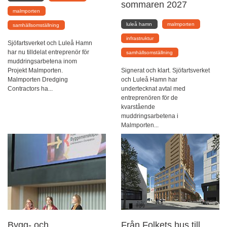
sommaren 2027
malmporten
luleå hamn
malmporten
samhällsomställning
infrastruktur
Sjöfartsverket och Luleå Hamn
har nu tilldelat entreprenör för
samhällsomställning
muddringsarbetena inom
Projekt Malmporten.
Signerat och klart. Sjöfartsverket
Malmporten Dredging
och Luleå Hamn har
Contractors ha...
undertecknat avtal med
entreprenören för de
kvarstående
muddringsarbetena i
Malmporten...
Bygg- och
Från Folkets hus till