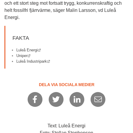
och ett stort steg mot fortsatt trygg, konkurrenskraftig och 
helt fossilfri fjärrvärme, säger Malin Larsson, vd Luleå 
Energi.
FAKTA
Länk till annan webbplats.
Luleå Energi
Länk till annan webbplats.
Uniper
Länk till annan webbplats.
Luleå Industripark
DELA VIA SOCIALA MEDIER
Text: Luleå Energi
Foto: Stellan Stephenson