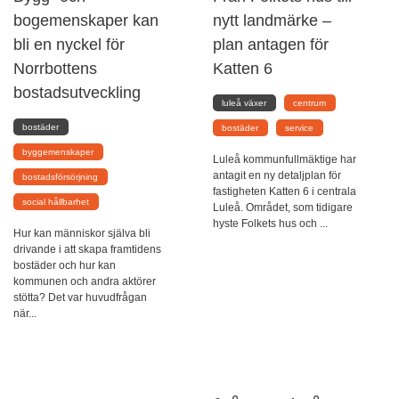
bogemenskaper kan
nytt landmärke –
bli en nyckel för
plan antagen för
Norrbottens
Katten 6
bostadsutveckling
luleå växer
centrum
bostäder
bostäder
service
byggemenskaper
Luleå kommunfullmäktige har
antagit en ny detaljplan för
bostadsförsörjning
fastigheten Katten 6 i centrala
social hållbarhet
Luleå. Området, som tidigare
hyste Folkets hus och ...
Hur kan människor själva bli
drivande i att skapa framtidens
bostäder och hur kan
kommunen och andra aktörer
stötta? Det var huvudfrågan
när...