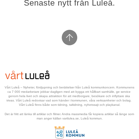
Senaste nytt från Luleå.
Vårt Luleå – Nyheter, fördjupning och berättelser från Luleå kommunkoncern. Kommunens 
ca 7 000 medarbetare jobbar dagligen med att bygga ett hållbart samhälle, ge service 
genom hela livet och skapa attraktion för att medborgare, besökare och inflyttare ska 
trivas. Vårt Luleå redovisar vad som händer i kommunen, våra verksamheter och bolag. 
Vårt Luleå finns både som tidning, taltidning, nyhetssajt och playkanal.
Det är fritt att länka till artiklar och filmer. Andra massmedia får kopiera artiklar så länge som 
man anger källan vartlulea.se, Luleå kommun.