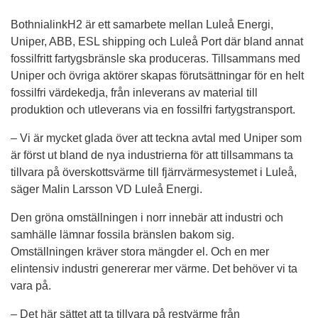
BothnialinkH2 är ett samarbete mellan Luleå Energi, 
Uniper, ABB, ESL shipping och Luleå Port där bland annat 
fossilfritt fartygsbränsle ska produceras. Tillsammans med 
Uniper och övriga aktörer skapas förutsättningar för en helt 
fossilfri värdekedja, från inleverans av material till 
produktion och utleverans via en fossilfri fartygstransport.
– Vi är mycket glada över att teckna avtal med Uniper som 
är först ut bland de nya industrierna för att tillsammans ta 
tillvara på överskottsvärme till fjärrvärmesystemet i Luleå, 
säger Malin Larsson VD Luleå Energi.
Den gröna omställningen i norr innebär att industri och 
samhälle lämnar fossila bränslen bakom sig. 
Omställningen kräver stora mängder el. Och en mer 
elintensiv industri genererar mer värme. Det behöver vi ta 
vara på.
– Det här sättet att ta tillvara på restvärme från 