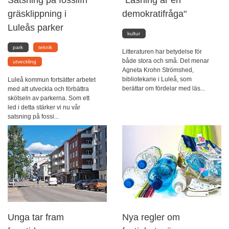
gräsklippning i
demokratifråga"
Luleås parker
kultur
park
teknik
Litteraturen har betydelse för
både stora och små. Det menar
utveckling
Agneta Krohn Strömshed,
bibliotekarie i Luleå, som
Luleå kommun fortsätter arbetet
berättar om fördelar med läs...
med att utveckla och förbättra
skötseln av parkerna. Som ett
led i detta stärker vi nu vår
satsning på fossi...
Unga tar fram
Nya regler om