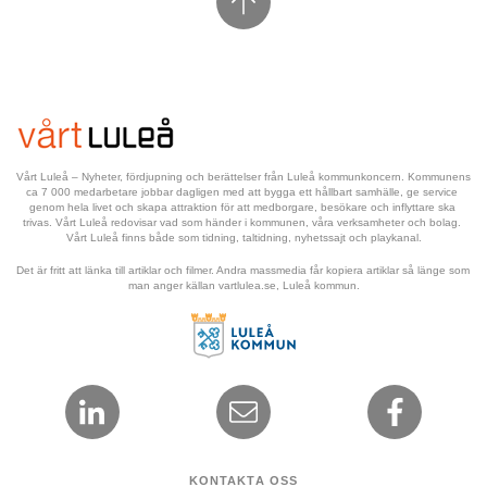
Vårt Luleå – Nyheter, fördjupning och berättelser från Luleå kommunkoncern. Kommunens 
ca 7 000 medarbetare jobbar dagligen med att bygga ett hållbart samhälle, ge service 
genom hela livet och skapa attraktion för att medborgare, besökare och inflyttare ska 
trivas. Vårt Luleå redovisar vad som händer i kommunen, våra verksamheter och bolag. 
Vårt Luleå finns både som tidning, taltidning, nyhetssajt och playkanal.
Det är fritt att länka till artiklar och filmer. Andra massmedia får kopiera artiklar så länge som 
man anger källan vartlulea.se, Luleå kommun.
KONTAKTA OSS