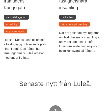
framtidens
fastighetsnära
Kungsgata
insamling
samhällsbyggnad
hållbarhet
utveckling
förpackningsinsamling
ungdomsprojekt
När det gäller de nya reglerna
om fastighetsnära insamling är
Hur kan Kungsgatan bli en mer
ansvaret uppdelat. Luleå
attraktiv, trygg och levande plats
kommuns avdelning miljö och
i framtiden? Den frågan har
bygg kan svara på frågor ...
ferieungdomar i Luleå arbetat
med under tre int...
Senaste nytt från Luleå.