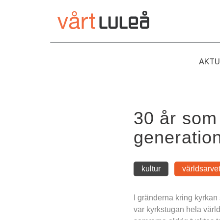
Hoppa
till
innehåll
AKTU
30 år som 
generatio
kultur
världsarve
I gränderna kring kyrkan
var kyrkstugan hela värld