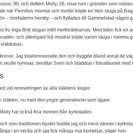
on, 90, och dottern Molly, 26, visar runt i gränden som nästan b
jade när Pernillas mormor och morfar köpte en liten stuga på Ba
ersön – morfaderns hemby – och flyttades till Gammelstad någon 
fru Inga-Britt stugan intill morföräldrarnas. Med tiden fick en av
aden, och ytterligare två mostrar köpte varsin stuga i samma gr
släktkalas.
kronor. Jag totalrenoverade den och byggde bland annat de väg
ljen skulle rymmas, berättar Sven och bläddrar i fotoalbumet med 
ts
med vid renoveringen av alla släktens stugor.
r i släkten, nu med den yngre generationer som ägare.
 Molly har också fina minnen från kyrkstaden.
ch som traditionen bjuder bodde jag och mina vänner i kyrkstugan
iga i en vecka och jag fick många nya kompisar, säger hon.