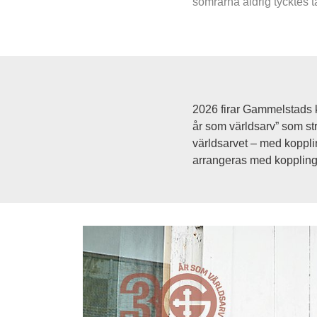
somrarna aldrig tycktes ta
2026 firar Gammelstads k
år som världsarv” som str
världsarvet – med kopplin
arrangeras med koppling t