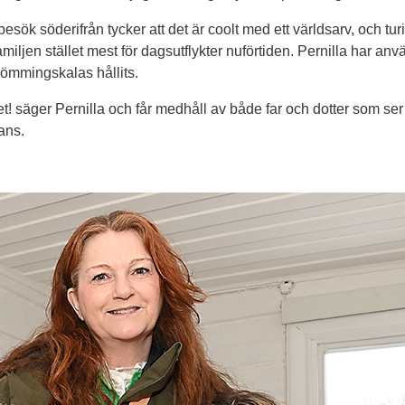
 söderifrån tycker att det är coolt med ett världsarv, och turiste
amiljen stället mest för dagsutflykter nuförtiden. Pernilla har anv
ömmingskalas hållits.
let! säger Pernilla och får medhåll av både far och dotter som ser
ans.