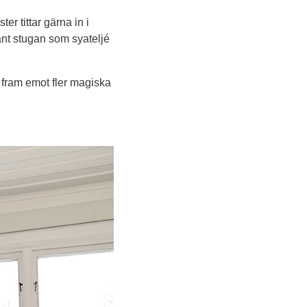
r tittar gärna in i 
änt stugan som syateljé 
 fram emot fler magiska 