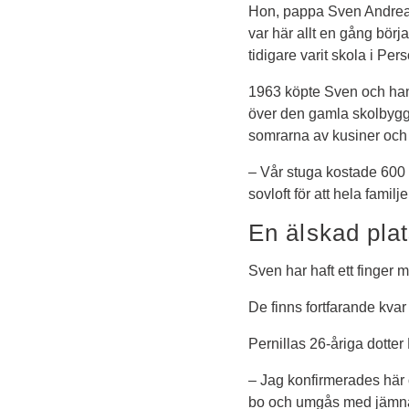
Hon, pappa Sven Andreass
var här allt en gång bör
tidigare varit skola i P
1963 köpte Sven och hans 
över den gamla skolbyggn
somrarna av kusiner och 
– Vår stuga kostade 600 
sovloft för att hela fami
En älskad pla
Sven har haft ett finger 
De finns fortfarande kva
Pernillas 26-åriga dotter
– Jag konfirmerades här o
bo och umgås med jämnår