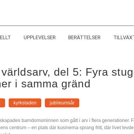
ELLT
UPPLEVELSER
BERÄTTELSER
TILLVÄX
världsarv, del 5: Fyra stugo
ner i samma gränd
t
kyrkstaden
jubileumsår
 skapades barndomsminnen som gått i arv i flera generationer. F
ens centrum – en plats där kusinerna sprang fritt, där livet levde