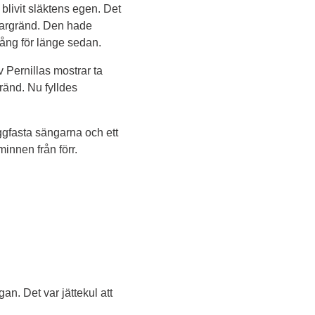
livit släktens egen. Det 
gargränd. Den hade 
gång för länge sedan.
 Pernillas mostrar ta 
änd. Nu fylldes 
gfasta sängarna och ett 
minnen från förr.
. Det var jättekul att 