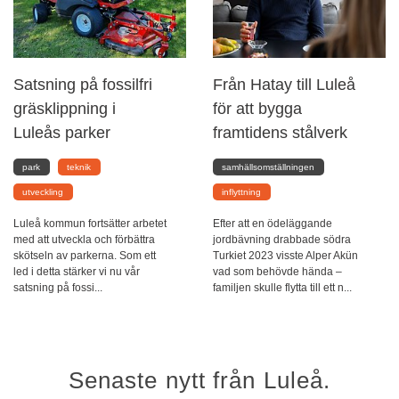
Satsning på fossilfri
Från Hatay till Luleå
gräsklippning i
för att bygga
Luleås parker
framtidens stålverk
park
teknik
samhällsomställningen
utveckling
inflyttning
Luleå kommun fortsätter arbetet
Efter att en ödeläggande
med att utveckla och förbättra
jordbävning drabbade södra
skötseln av parkerna. Som ett
Turkiet 2023 visste Alper Akün
led i detta stärker vi nu vår
vad som behövde hända –
satsning på fossi...
familjen skulle flytta till ett n...
Senaste nytt från Luleå.