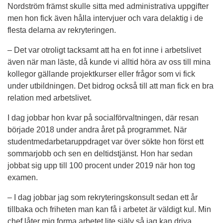
Nordström främst skulle sitta med administrativa uppgifter 
men hon fick även hålla intervjuer och vara delaktig i de 
flesta delarna av rekryteringen.
– Det var otroligt tacksamt att ha en fot inne i arbetslivet 
även när man läste, då kunde vi alltid höra av oss till mina 
kollegor gällande projektkurser eller frågor som vi fick 
under utbildningen. Det bidrog också till att man fick en bra 
relation med arbetslivet.
I dag jobbar hon kvar på socialförvaltningen, där resan 
började 2018 under andra året på programmet. När 
studentmedarbetaruppdraget var över sökte hon först ett 
sommarjobb och sen en deltidstjänst. Hon har sedan 
jobbat sig upp till 100 procent under 2019 när hon tog 
examen.
– I dag jobbar jag som rekryteringskonsult sedan ett år 
tillbaka och friheten man kan få i arbetet är väldigt kul. Min 
chef låter mig forma arbetet lite själv så jag kan driva 