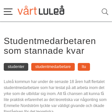
Hoppa
till
innehåll
Studentmedarbetaren 
som stannade kvar
studenter
studentmedarbetare
ltu
Luleå kommun har under de senaste 18 åren haft flertalet 
studentmedarbetare som har testat på att arbeta inom det 
yrke som de utbildar sig inom. Att få chansen att kunna få 
lite praktisk erfarenhet av det teoretiska var någonting som 
Emmelie Nordström tyckte var väldigt givande och ökade 
förståelsen för det teoretiska.