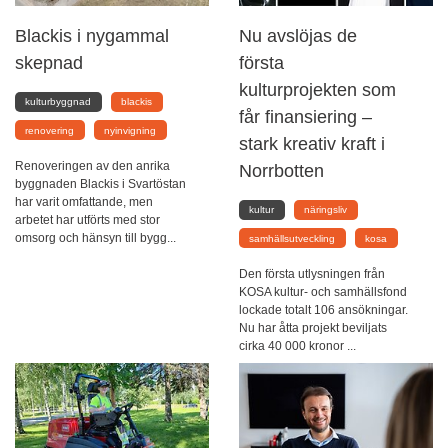
Blackis i nygammal
Nu avslöjas de
skepnad
första
kulturprojekten som
kulturbyggnad
blackis
får finansiering –
renovering
nyinvigning
stark kreativ kraft i
Renoveringen av den anrika
Norrbotten
byggnaden Blackis i Svartöstan
har varit omfattande, men
kultur
näringsliv
arbetet har utförts med stor
omsorg och hänsyn till bygg...
samhällsutveckling
kosa
Den första utlysningen från
KOSA kultur- och samhällsfond
lockade totalt 106 ansökningar.
Nu har åtta projekt beviljats
cirka 40 000 kronor ...