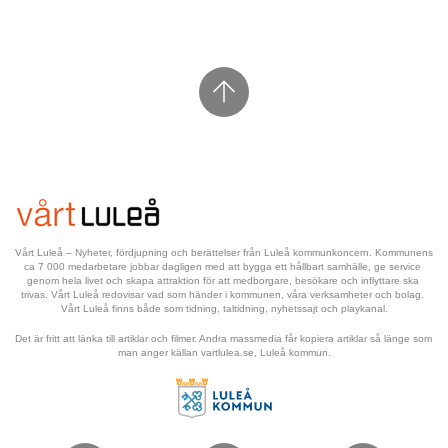
Vårt Luleå – Nyheter, fördjupning och berättelser från Luleå kommunkoncern. Kommunens 
ca 7 000 medarbetare jobbar dagligen med att bygga ett hållbart samhälle, ge service 
genom hela livet och skapa attraktion för att medborgare, besökare och inflyttare ska 
trivas. Vårt Luleå redovisar vad som händer i kommunen, våra verksamheter och bolag. 
Vårt Luleå finns både som tidning, taltidning, nyhetssajt och playkanal.
Det är fritt att länka till artiklar och filmer. Andra massmedia får kopiera artiklar så länge som 
man anger källan vartlulea.se, Luleå kommun.