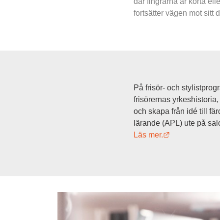
där fingrarna är korta el
fortsätter vägen mot sitt
På frisör- och stylistprog
frisörernas yrkeshistoria
och skapa från idé till fä
lärande (APL) ute på sal
Länk till anna
Läs mer.