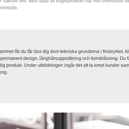
ler saknas helt. Med hjälp av fingerproteser har hon övervunnit 
 drömjobb.
rammet får du får lära dig dom tekniska grunderna i frisöryrket, kli
, permanent design, långhårsuppsättning och formblåsning. Du får
rdig produkt. Under utbildningen ingår det att ta emot kunder samt
ong.
n webbplats.