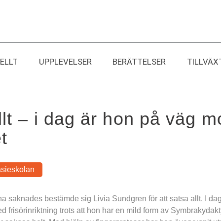
ELLT
UPPLEVELSER
BERÄTTELSER
TILLVÄX
lt – i dag är hon på väg mo
t
sieskolan
na saknades bestämde sig Livia Sundgren för att satsa allt. I dag
risörinriktning trots att hon har en mild form av Symbrakydaktyli,