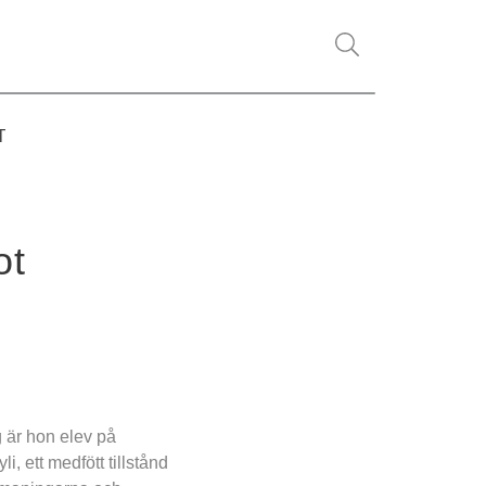
T
t 
 är hon elev på 
 ett medfött tillstånd 