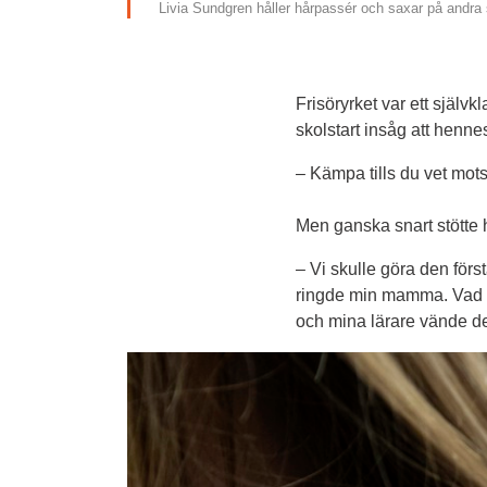
Livia Sundgren håller hårpassér och saxar på andra s
Frisöryrket var ett självk
skolstart insåg att henne
– 
Kämpa tills du vet mots
Men ganska snart stötte 
–
 Vi skulle göra den förs
ringde min mamma. Vad har
och mina lärare vände det