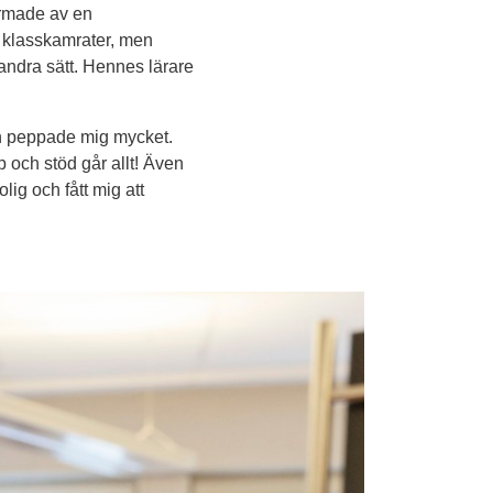
ormade av en 
a klasskamrater, men 
andra sätt. Hennes lärare 
ch peppade mig mycket. 
ch stöd går allt! Även 
ig och fått mig att 