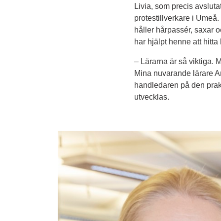
Livia, som precis avsluta
protestillverkare i Umeå.
håller hårpassér, saxar o
har hjälpt henne att hitt
–
 Lärarna är så viktiga. 
Mina nuvarande lärare An
handledaren på den prakti
utvecklas.