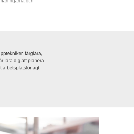
utmaningarna och 
pptekniker, färglära, 
 lära dig att planera 
 arbetsplatsförlagt 