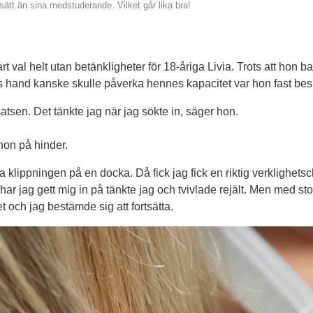
ätt än sina medstuderande. Vilket går lika bra!
lart val helt utan betänkligheter för 18-åriga Livia. Trots att hon
s hand kanske skulle påverka hennes kapacitet var hon fast beslu
atsen. Det tänkte jag när jag sökte in, säger hon. 
hon på hinder.
ta klippningen på en docka. Då fick jag fick en riktig verklighetsc
 jag gett mig in på tänkte jag och tvivlade rejält. Men med stort
 och jag bestämde sig att fortsätta.