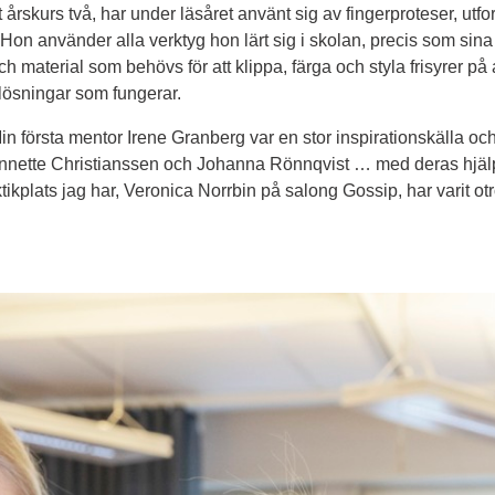
t årskurs två, har under läsåret använt sig av fingerproteser, utf
 Hon använder alla verktyg hon lärt sig i skolan, precis som sin
ch material som behövs för att klippa, färga och styla frisyrer på 
a lösningar som fungerar.
Min första mentor Irene Granberg var en stor inspirationskälla o
nette Christianssen och Johanna Rönnqvist … med deras hjälp o
kplats jag har, Veronica Norrbin på salong Gossip, har varit otrol