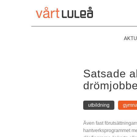
Hoppa
till
innehåll
AKTU
Satsade al
drömjobbe
utbildning
gymna
Även fast förutsättningar
hantverksprogrammet med f