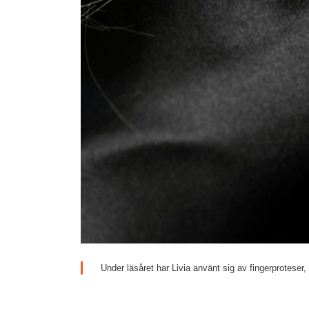
Under läsåret har Livia använt sig av fingerproteser,