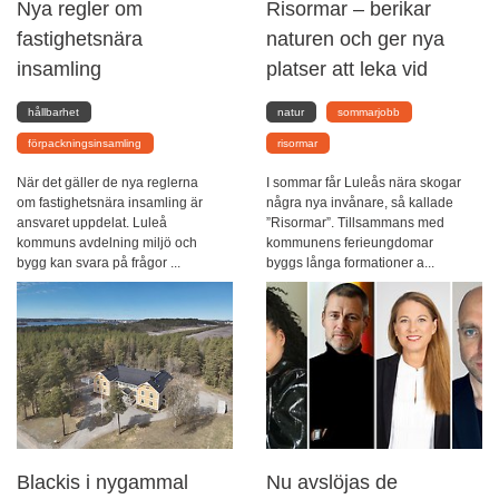
Nya regler om
Risormar – berikar
fastighetsnära
naturen och ger nya
insamling
platser att leka vid
hållbarhet
natur
sommarjobb
förpackningsinsamling
risormar
När det gäller de nya reglerna
I sommar får Luleås nära skogar
om fastighetsnära insamling är
några nya invånare, så kallade
ansvaret uppdelat. Luleå
”Risormar”. Tillsammans med
kommuns avdelning miljö och
kommunens ferieungdomar
bygg kan svara på frågor ...
byggs långa formationer a...
Blackis i nygammal
Nu avslöjas de