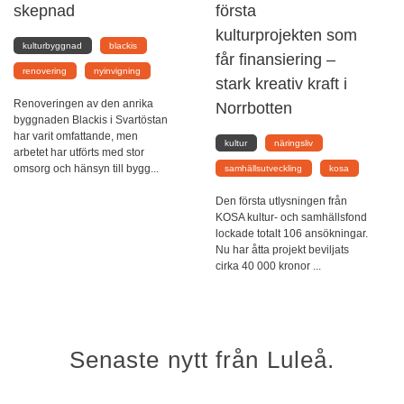
skepnad
första
kulturprojekten som
kulturbyggnad
blackis
får finansiering –
renovering
nyinvigning
stark kreativ kraft i
Renoveringen av den anrika
Norrbotten
byggnaden Blackis i Svartöstan
har varit omfattande, men
kultur
näringsliv
arbetet har utförts med stor
omsorg och hänsyn till bygg...
samhällsutveckling
kosa
Den första utlysningen från
KOSA kultur- och samhällsfond
lockade totalt 106 ansökningar.
Nu har åtta projekt beviljats
cirka 40 000 kronor ...
Senaste nytt från Luleå.