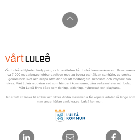
Vårt Luleå – Nyheter, fördjupning och berättelser från Luleå kommunkoncern. Kommunens 
ca 7 000 medarbetare jobbar dagligen med att bygga ett hållbart samhälle, ge service 
genom hela livet och skapa attraktion för att medborgare, besökare och inflyttare ska 
trivas. Vårt Luleå redovisar vad som händer i kommunen, våra verksamheter och bolag. 
Vårt Luleå finns både som tidning, taltidning, nyhetssajt och playkanal.
Det är fritt att länka till artiklar och filmer. Andra massmedia får kopiera artiklar så länge som 
man anger källan vartlulea.se, Luleå kommun.