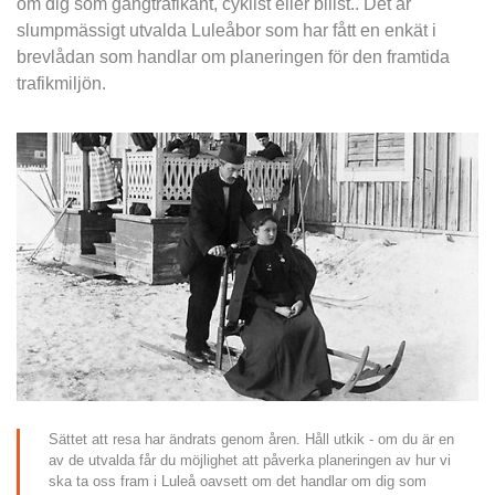
om dig som gångtrafikant, cyklist eller bilist.. Det är 
slumpmässigt utvalda Luleåbor som har fått en enkät i 
brevlådan som handlar om planeringen för den framtida 
trafikmiljön.
Sättet att resa har ändrats genom åren. Håll utkik - om du är en 
av de utvalda får du möjlighet att påverka planeringen av hur vi 
ska ta oss fram i Luleå oavsett om det handlar om dig som 