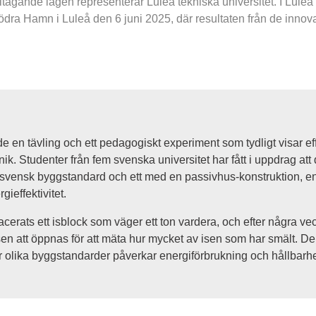
ltagande lagen representerar Luleå tekniska universitet. I Luleå
Södra Hamn i Luleå den 6 juni 2025, där resultaten från de inno
 en tävling och ett pedagogiskt experiment som tydligt visar eff
k. Studenter från fem svenska universitet har fått i uppdrag att
gt svensk byggstandard och ett med en passivhus-konstruktion, e
ieffektivitet.
lacerats ett isblock som väger ett ton vardera, och efter några ve
 att öppnas för att mäta hur mycket av isen som har smält. Den
 hur olika byggstandarder påverkar energiförbrukning och hållbarhe