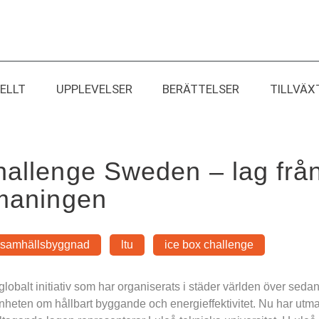
ELLT
UPPLEVELSER
BERÄTTELSER
TILLVÄX
hallenge Sweden – lag från
tmaningen
samhällsbyggnad
ltu
ice box challenge
lobalt initiativ som har organiserats i städer världen över sedan 
tenheten om hållbart byggande och energieffektivitet. Nu har utma