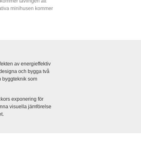
 kommer tävlingen att 
vativa minihusen kommer 
ekten av energieffektiv 
 designa och bygga två 
n byggteknik som 
ckors exponering för 
na visuella jämförelse 
t.