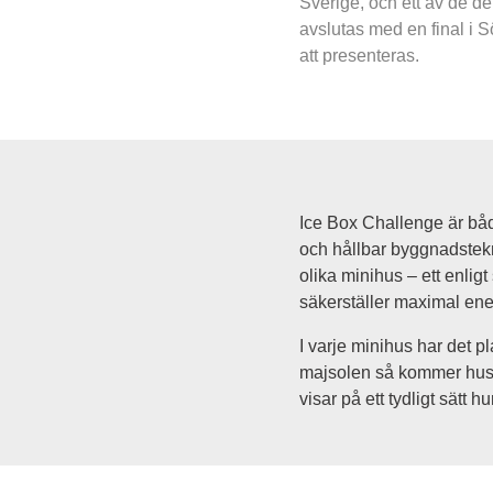
Sverige, och ett av de de
avslutas med en final i 
att presenteras.
Ice Box Challenge är både
och hållbar byggnadstekni
olika minihus – ett enli
säkerställer maximal energ
I varje minihus har det p
majsolen så kommer husen
visar på ett tydligt sätt