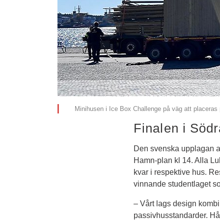
Minihusen i Ice Box Challenge på väg att placera
Finalen i Söd
Den svenska upplagan av 
Hamn-plan kl 14. Alla Lul
kvar i respektive hus. Re
vinnande studentlaget so
– Vårt lags design kombine
passivhusstandarder. Håll