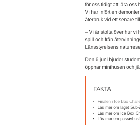
för oss tidigt att lära o
Vi har infört en demonter
återbruk vid ett senare ti
– Vi är stolta över hur vi
spill och från återvinni
Länsstyrelsens naturreser
Den 6 juni bjuder student
öppnar minihusen och jäm
FAKTA
Finalen i Ice Box Chall
Läs mer om laget Sub-Z
Läs mer om Ice Box C
Läs mer om passivhus