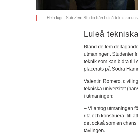
Hela laget Sub-Zero Studio från Luleå tekniska univ
Luleå tekniska
Bland de fem deltagande s
utmaningen. Studenter frå
teknik som kan bidra till
placerats på Södra Hamnp
Valentin Romero, civiling
tekniska universitet (han
i utmaningen:
– Vi antog utmaningen för a
rita och konstruera, till 
det också som en chans att
tävlingen.