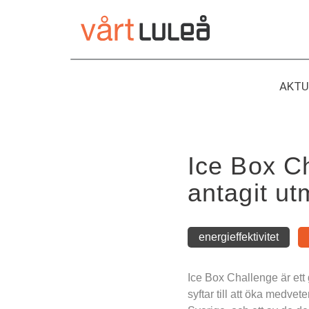
Hoppa
till
innehåll
AKTU
Ice Box C
antagit u
energieffektivitet
Ice Box Challenge är ett g
syftar till att öka medve