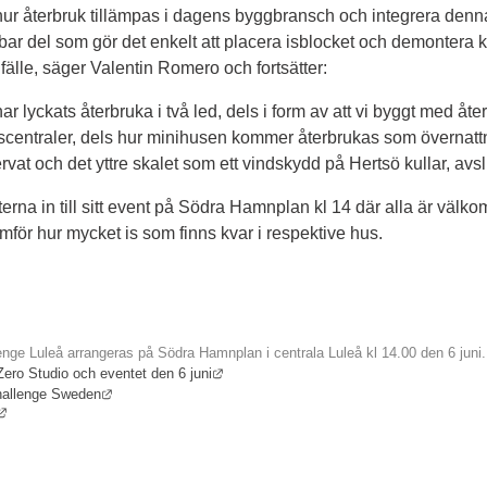
ss hur återbruk tillämpas i dagens byggbransch och integrera denna
bar del som gör det enkelt att placera isblocket och demontera k
llfälle, säger Valentin Romero och fortsätter:
 har lyckats återbruka i två led, dels i form av att vi byggt med åte
ngscentraler, dels hur minihusen kommer återbrukas som övernatt
vat och det yttre skalet som ett vindskydd på Hertsö kullar, avs
erna in till sitt event på Södra Hamnplan kl 14 där alla är välkom
för hur mycket is som finns kvar i respektive hus.
enge Luleå arrangeras på Södra Hamnplan i centrala Luleå kl 14.00 den 6 juni.
Länk till annan webbplats.
ero Studio och eventet den 6 juni
Länk till annan webbplats.
hallenge Sweden
Länk till annan webbplats.