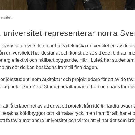
ersitet.
 universitet representerar norra Sve
venska universiteten är Luleå tekniska universitet en av de akt
n universitetet har designat och konstruerat sitt eget bidrag, me
 energieffektivt och hållbart byggande. Här i Luleå har studentern
lan där de kan beskådas fram till finaldagen.
enjörsstudent inom arkitektur och projektledare för ett av de täv
s lag heter Sub-Zero Studio) berättar varför han och hans lagmed
tt få erfarenhet av att driva ett projekt från idé till färdig byggnad.
att beräkna köldbryggor och klimatavtryck, men framför allt har vi 
 få tävla mot andra universitet och vi tror att vi har det som kräv