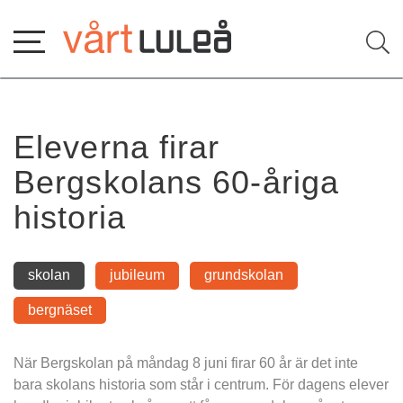
Hoppa
till
innehåll
Eleverna firar 
Bergskolans 60-åriga 
historia
skolan
jubileum
grundskolan
bergnäset
När Bergskolan på måndag 8 juni firar 60 år är det inte 
bara skolans historia som står i centrum. För dagens elever 