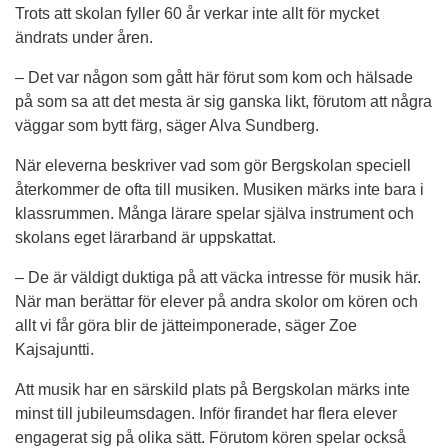
Trots att skolan fyller 60 år verkar inte allt för mycket 
ändrats under åren.
– Det var någon som gått här förut som kom och hälsade 
på som sa att det mesta är sig ganska likt, förutom att några 
väggar som bytt färg, säger Alva Sundberg.
När eleverna beskriver vad som gör Bergskolan speciell 
återkommer de ofta till musiken. Musiken märks inte bara i 
klassrummen. Många lärare spelar själva instrument och 
skolans eget lärarband är uppskattat.
– De är väldigt duktiga på att väcka intresse för musik här. 
När man berättar för elever på andra skolor om kören och 
allt vi får göra blir de jätteimponerade, säger Zoe 
Kajsajuntti.
Att musik har en särskild plats på Bergskolan märks inte 
minst till jubileumsdagen. Inför firandet har flera elever 
engagerat sig på olika sätt. Förutom kören spelar också 