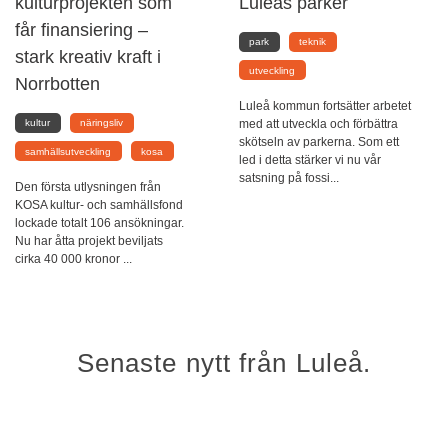
kulturprojekten som
Luleås parker
får finansiering –
park
teknik
stark kreativ kraft i
utveckling
Norrbotten
Luleå kommun fortsätter arbetet
med att utveckla och förbättra
kultur
näringsliv
skötseln av parkerna. Som ett
samhällsutveckling
kosa
led i detta stärker vi nu vår
satsning på fossi...
Den första utlysningen från
KOSA kultur- och samhällsfond
lockade totalt 106 ansökningar.
Nu har åtta projekt beviljats
cirka 40 000 kronor ...
Senaste nytt från Luleå.