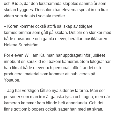
och 
9 to 5
, där den förstnämnda släpptes samma år som 
skolan byggdes. Dessutom har eleverna spelat in en firar-
video som delats i sociala medier.
– Kören kommer också att få sällskap av tidigare 
körmedlemmar som gått på skolan. Det blir en stor kör med 
både nuvarande och gamla elever, berättar musikläraren 
Helena Sundström.
För eleven William Källman har uppdraget inför jubileet 
inneburit en särskild roll bakom kameran. Som fotograf har 
han filmat både elever och personal inför firandet och 
producerat material som kommer att publiceras på 
Youtube.
– Jag har verkligen fått se nya sidor av lärarna. Man ser 
personer som man tror är ganska tysta och lugna, men när 
kameran kommer fram blir de helt annorlunda. Och det 
finns gott om bloopers också, säger han med ett skratt.