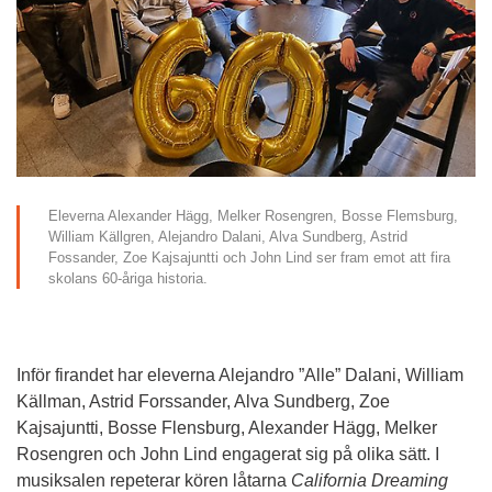
Eleverna Alexander Hägg, Melker Rosengren, Bosse Flemsburg, 
William Källgren, Alejandro Dalani, Alva Sundberg, Astrid 
Fossander, Zoe Kajsajuntti och John Lind ser fram emot att fira 
skolans 60-åriga historia.
Inför firandet har eleverna Alejandro ”Alle” Dalani, William 
Källman, Astrid Forssander, Alva Sundberg, Zoe 
Kajsajuntti, Bosse Flensburg, Alexander Hägg, Melker 
Rosengren och John Lind engagerat sig på olika sätt. I 
musiksalen repeterar kören låtarna 
California Dreaming