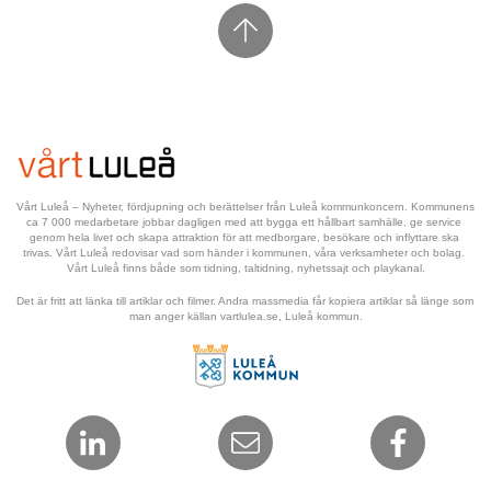
Vårt Luleå – Nyheter, fördjupning och berättelser från Luleå kommunkoncern. Kommunens 
ca 7 000 medarbetare jobbar dagligen med att bygga ett hållbart samhälle, ge service 
genom hela livet och skapa attraktion för att medborgare, besökare och inflyttare ska 
trivas. Vårt Luleå redovisar vad som händer i kommunen, våra verksamheter och bolag. 
Vårt Luleå finns både som tidning, taltidning, nyhetssajt och playkanal.
Det är fritt att länka till artiklar och filmer. Andra massmedia får kopiera artiklar så länge som 
man anger källan vartlulea.se, Luleå kommun.