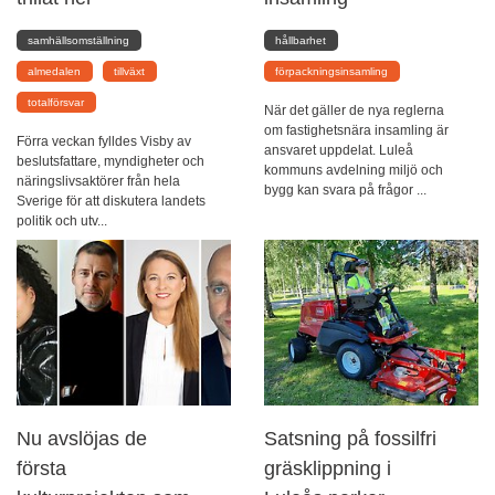
samhällsomställning
hållbarhet
almedalen
tillväxt
förpackningsinsamling
totalförsvar
När det gäller de nya reglerna
om fastighetsnära insamling är
Förra veckan fylldes Visby av
ansvaret uppdelat. Luleå
beslutsfattare, myndigheter och
kommuns avdelning miljö och
näringslivsaktörer från hela
bygg kan svara på frågor ...
Sverige för att diskutera landets
politik och utv...
Nu avslöjas de
Satsning på fossilfri
första
gräsklippning i